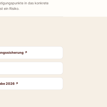
stigungspunkte in das konkrete
t ein Risiko.
dungssicherung
↗
gabe 2026
↗