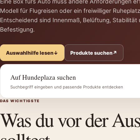
Eine Box fürs Auto muss andere Anforderungen erfü
Modell für Flugreisen oder ein freiwilliger Ruheplat
Entscheidend sind Innenmaß, Belüftung, Stabilität 
Befestigung.
Auswahlhilfe lesen
↓
Produkte suchen
↗
Auf Hundeplaza suchen
Suchbegriff eingeben und passende Produkte entdecken
DAS WICHTIGSTE
Was du vor der Au
solltest