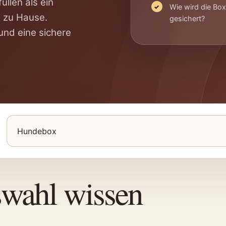
llen als ein
Wie wird die Bo
z zu Hause.
gesichert?
und eine sichere
Produkte für Hunde suchen
swahl wissen