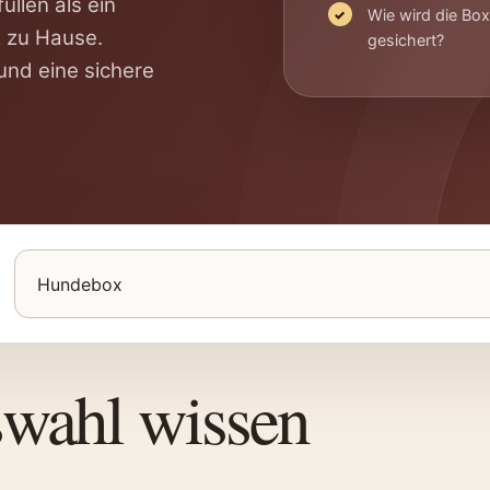
llen als ein
Wie wird die Bo
z zu Hause.
gesichert?
und eine sichere
Produkte für Hunde suchen
swahl wissen