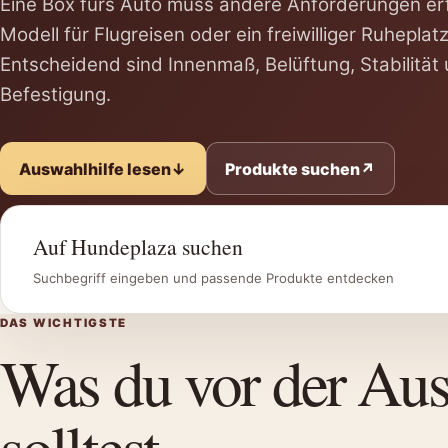
Eine Box fürs Auto muss andere Anforderungen erfü
Modell für Flugreisen oder ein freiwilliger Ruheplat
Entscheidend sind Innenmaß, Belüftung, Stabilität 
Befestigung.
Auswahlhilfe lesen
↓
Produkte suchen
↗
Auf Hundeplaza suchen
Suchbegriff eingeben und passende Produkte entdecken
DAS WICHTIGSTE
Was du vor der Au
solltest