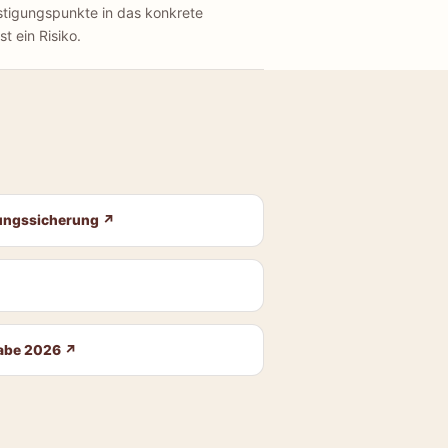
stigungspunkte in das konkrete
t ein Risiko.
dungssicherung
↗
gabe 2026
↗